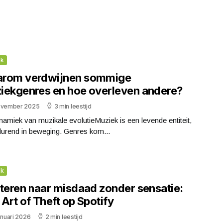
ek
rom verdwijnen sommige
iekgenres en hoe overleven andere?
ovember 2025
3 min leestijd
amiek van muzikale evolutieMuziek is een levende entiteit,
durend in beweging. Genres kom...
ek
steren naar misdaad zonder sensatie:
Art of Theft op Spotify
anuari 2026
2 min leestijd