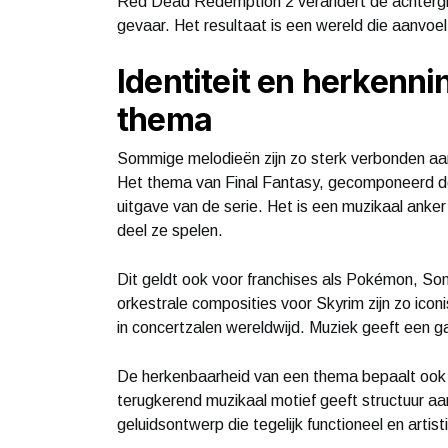
Red Dead Redemption 2 verandert de achtergro
gevaar. Het resultaat is een wereld die aanvoel
Identiteit en herkenni
thema
Sommige melodieën zijn zo sterk verbonden aan
Het thema van Final Fantasy, gecomponeerd do
uitgave van de serie. Het is een muzikaal anker
deel ze spelen.
Dit geldt ook voor franchises als Pokémon, So
orkestrale composities voor Skyrim zijn zo ico
in concertzalen wereldwijd. Muziek geeft een g
De herkenbaarheid van een thema bepaalt ook h
terugkerend muzikaal motief geeft structuur aa
geluidsontwerp die tegelijk functioneel en artist