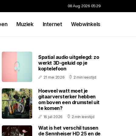
08 Aug 2026 05:29
een
Muziek
Internet
Webwinkels
Spatial audio uitgelegd: zo
werkt 3D-geluid op je
koptelefoon
21 mei 2026
2 min leestijd
Hoeveel watt moet je
gitaarversterker hebben
om boven een drumstel uit
te komen?
16 juli 2026
2 min leestijd
Wat is het verschil tussen
de Sennheiser HD 25 en de