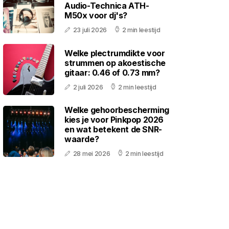
Audio-Technica ATH-
M50x voor dj's?
23 juli 2026
2 min leestijd
Welke plectrumdikte voor
strummen op akoestische
gitaar: 0.46 of 0.73 mm?
2 juli 2026
2 min leestijd
Welke gehoorbescherming
kies je voor Pinkpop 2026
en wat betekent de SNR-
waarde?
28 mei 2026
2 min leestijd