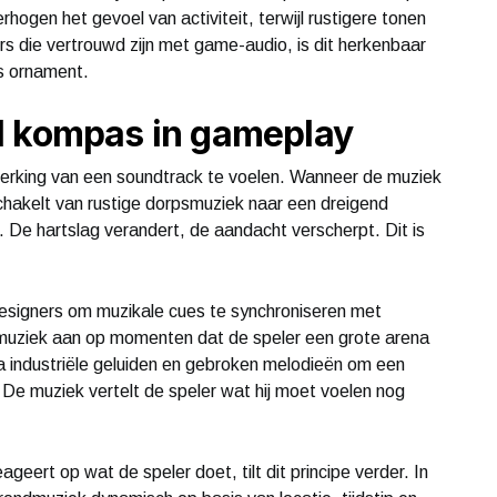
hogen het gevoel van activiteit, terwijl rustigere tonen
s die vertrouwd zijn met game-audio, is dit herkenbaar
ls ornament.
l kompas in gameplay
werking van een soundtrack te voelen. Wanneer de muziek
chakelt van rustige dorpsmuziek naar een dreigend
. De hartslag verandert, de aandacht verscherpt. Dit is
igners om muzikale cues te synchroniseren met
rmuziek aan op momenten dat de speler een grote arena
ka industriële geluiden en gebroken melodieën om een
De muziek vertelt de speler wat hij moet voelen nog
ageert op wat de speler doet, tilt dit principe verder. In