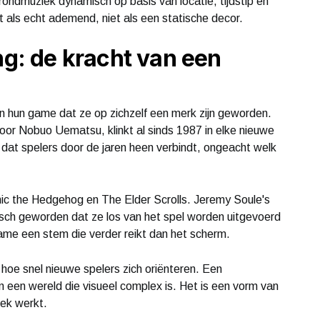
ndmuziek dynamisch op basis van locatie, tijdstip en
t als echt ademend, niet als een statische decor.
ng: de kracht van een
 hun game dat ze op zichzelf een merk zijn geworden.
or Nobuo Uematsu, klinkt al sinds 1987 in elke nieuwe
 dat spelers door de jaren heen verbindt, ongeacht welk
nic the Hedgehog en The Elder Scrolls. Jeremy Soule's
nisch geworden dat ze los van het spel worden uitgevoerd
ame een stem die verder reikt dan het scherm.
oe snel nieuwe spelers zich oriënteren. Een
n een wereld die visueel complex is. Het is een vorm van
iek werkt.