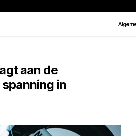
Algem
gt ​​aan de
n spanning in