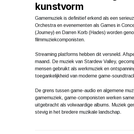
kunstvorm
Gamemuziek is definitief erkend als een serie
Orchestra en evenementen als Games in Concert
(Journey) en Darren Korb (Hades) worden genom
filmmuziekcomponisten.
Streaming platforms hebben dit versneld. Afsp
maand. De muziek van Stardew Valley, gecompo
mensen gebruikt als werkmuziek en ontspanning 
toegankelijkheid van moderne game-soundtrac
De grens tussen game-audio en algemene muzi
gamemuziek, game-componisten werken samen 
uitgebracht als volwaardige albums. Muziek ge
stevig in het bredere muzikale landschap.