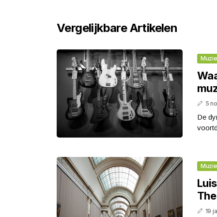
Vergelijkbare Artikelen
Muzi
Waa
muz
5 n
De dyn
voort
Muzi
Lui
The 
19 j