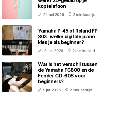
werkt 3D-geluid op je
koptelefoon
21 mei 2026
2 min leestijd
Yamaha P-45 of Roland FP-
30X: welke digitale piano
kies je als beginner?
18 juni 2026
2 min leestijd
Wat is het verschil tussen
de Yamaha FG800 en de
Fender CD-60S voor
beginners?
9 juli 2026
2 min leestijd