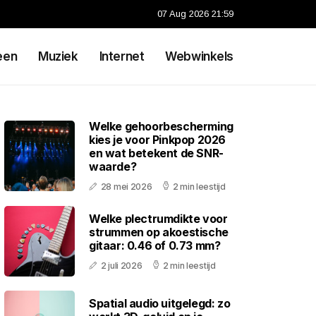
07 Aug 2026 21:59
een
Muziek
Internet
Webwinkels
Welke gehoorbescherming
kies je voor Pinkpop 2026
en wat betekent de SNR-
waarde?
28 mei 2026
2 min leestijd
Welke plectrumdikte voor
strummen op akoestische
gitaar: 0.46 of 0.73 mm?
2 juli 2026
2 min leestijd
Spatial audio uitgelegd: zo