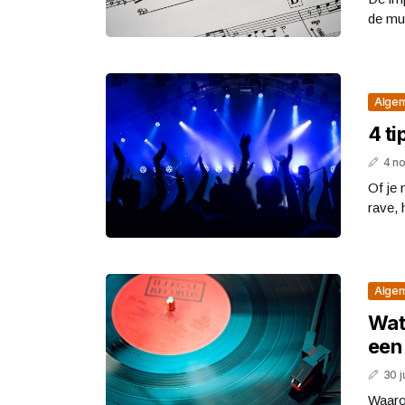
de muz
Alge
4 ti
4 n
Of je 
rave, 
Alge
Wat 
een
30 j
Waarom