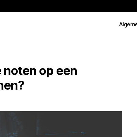
Algem
e noten op een
nnen?