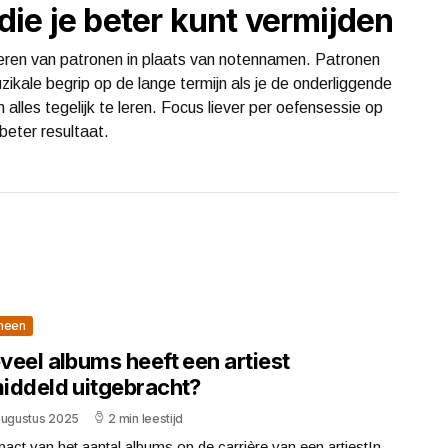
ie je beter kunt vermijden
 leren van patronen in plaats van notennamen. Patronen
zikale begrip op de lange termijn als je de onderliggende
 alles tegelijk te leren. Focus liever per oefensessie op
beter resultaat.
meen
veel albums heeft een artiest
iddeld uitgebracht?
augustus 2025
2 min leestijd
act van het aantal albums op de carrière van een artiestIn