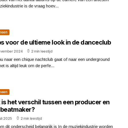
iekindustrie is de vraag hoev...
meen
ps voor de ultieme look in de danceclub
ovember 2024
2 min leestijd
nu naar een chique nachtclub gaat of naar een underground
het is altijd leuk om de perfe...
meen
is het verschil tussen een producer en
 beatmaker?
uli 2025
2 min leestijd
 dit onderscheid belangrijk is In de muziekindustrie worden