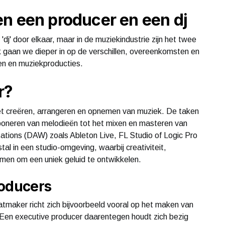
n een producer en een dj
dj' door elkaar, maar in de muziekindustrie zijn het twee
ank gaan we dieper in op de verschillen, overeenkomsten en
en en muziekproducties.
r?
et creëren, arrangeren en opnemen van muziek. De taken
poneren van melodieën tot het mixen en masteren van
tations (DAW) zoals Ableton Live, FL Studio of Logic Pro
 in een studio-omgeving, waarbij creativiteit,
omen om een uniek geluid te ontwikkelen.
roducers
atmaker richt zich bijvoorbeeld vooral op het maken van
. Een executive producer daarentegen houdt zich bezig