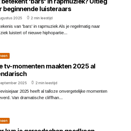
betekent 'bars' in rapmuziek? Uitleg
r beginnende luisteraars
augustus 2025
2 min leestijd
ekenis van 'bars' in rapmuziek Als je regelmatig naar
iek luistert of nieuwe hiphopartie...
meen
e tv-momenten maakten 2025 al
endarisch
september 2025
2 min leestijd
levisiejaar 2025 heeft al talloze onvergetelijke momenten
verd. Van dramatische cliffhan...
meen
r kun je gereedschap goedkoop