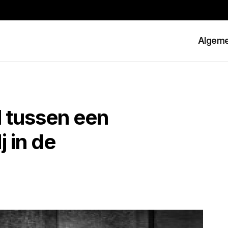
Algem
l tussen een
 in de