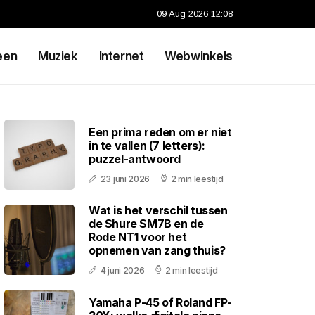
09 Aug 2026 12:08
een
Muziek
Internet
Webwinkels
Een prima reden om er niet
in te vallen (7 letters):
puzzel-antwoord
23 juni 2026
2 min leestijd
Wat is het verschil tussen
de Shure SM7B en de
Rode NT1 voor het
opnemen van zang thuis?
4 juni 2026
2 min leestijd
Yamaha P-45 of Roland FP-