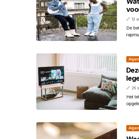
Wat 
voo
12 
De bet
rapmuz
Alge
Dez
leg
25 
Het te
opgele
Alge
Waa