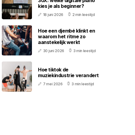
30X: welke digitale piano
kies je als beginner?
18 juni 2026
2 min leestijd
Hoe een djembé klinkt en
waarom het ritme zo
aanstekelijk werkt
30 juni 2026
3 min leestijd
Hoe tiktok de
muziekindustrie verandert
7 mei 2026
3 min leestijd