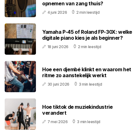
opnemen van zang thuis?
4 juni 2026
2 min leestijd
Yamaha P-45 of Roland FP-30X: welke
digitale piano kies je als beginner?
18 juni 2026
2 min leestijd
Hoe een djembé klinkt en waarom het
ritme zo aanstekelijk werkt
30 juni 2026
3 min leestijd
Hoe tiktok de muziekindustrie
verandert
7 mei 2026
3 min leestijd