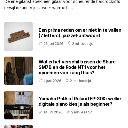
De ene gitarist zoekt een gitaar voor scheurende hardrockriffs,
terwijl de ander juist weer warme bl...
Een prima reden om er niet in te vallen
(7 letters): puzzel-antwoord
23 juni 2026
2 min leestijd
Wat is het verschil tussen de Shure
SM7B en de Rode NT1 voor het
opnemen van zang thuis?
4 juni 2026
2 min leestijd
Yamaha P-45 of Roland FP-30X: welke
digitale piano kies je als beginner?
18 juni 2026
2 min leestijd