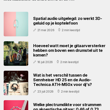
Spatial audio uitgelegd: zo werkt 3D-
geluid op je koptelefoon
21 mei 2026
2 min leestijd
Hoeveel watt moet je gitaarversterker
hebben om boven een drumstel uit te
komen?
16 juli 2026
2 min leestijd
Wat is het verschil tussen de
Sennheiser HD 25 en de Audio-
Technica ATH-M50x voor dj's?
23 juli 2026
2 min leestijd
Welke plectrumdikte voor strummen
op akoestische gitaar: 0.46 of 0.73